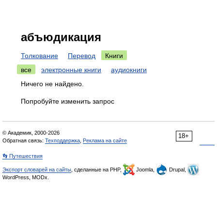
абъюдикация
Толкование
Перевод
Книги
все
электронные книги
аудиокниги
Ничего не найдено.
Попробуйте изменить запрос
© Академик, 2000-2026
18+
Обратная связь:
Техподдержка
,
Реклама на сайте
👣 Путешествия
Экспорт словарей на сайты
, сделанные на PHP,
Joomla,
Drupal,
WordPress, MODx.